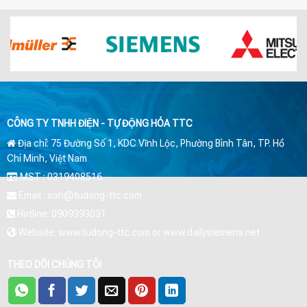
CÔNG TY TNHH ĐIỆN - TỰ ĐỘNG HÓA TTC
Địa chỉ: 75 Đường Số 1, KDC Vĩnh Lộc, Phường Bình Tân, TP. Hồ
Chí Minh, Việt Nam
MST : 0319408516
Email : son@tudong-ttc.com
Hotline: 0909393031
Website: www.tudong-ttc.com or www.dailysiemens.net
THEO DÕI CHÚNG TÔI