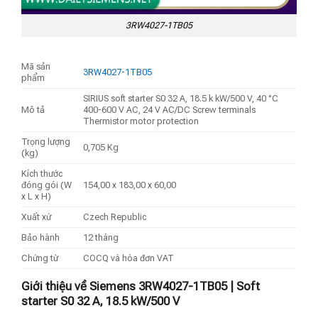
3RW4027-1TB05
Mã sản
3RW4027-1TB05
phẩm
SIRIUS soft starter S0 32 A, 18.5 k kW/500 V, 40 °C
Mô tả
400-600 V AC, 24 V AC/DC Screw terminals
Thermistor motor protection
Trọng lượng
0,705 Kg
(kg)
Kích thước
đóng gói (W
154,00 x 183,00 x 60,00
x L x H)
Xuất xứ
Czech Republic
Bảo hành
12 tháng
Chứng từ
COCQ và hóa đơn VAT
Giới thiệu về Siemens 3RW4027-1TB05 | Soft
starter S0 32 A, 18.5 kW/500 V