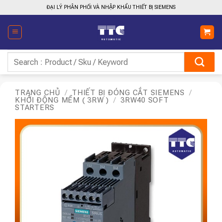
Bỏ
ĐẠI LÝ PHÂN PHỐI VÀ NHẬP KHẨU THIẾT BỊ SIEMENS
qua
nội
dung
Tìm
kiếm:
TRANG CHỦ
/
THIẾT BỊ ĐÓNG CẮT SIEMENS
/
KHỞI ĐỘNG MỀM ( 3RW )
/
3RW40 SOFT
STARTERS