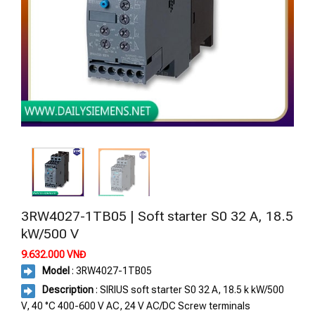
3RW4027-1TB05 | Soft starter S0 32 A, 18.5
kW/500 V
9.632.000
VNĐ
Model
: 3RW4027-1TB05
Description
: SIRIUS soft starter S0 32 A, 18.5 k kW/500
V, 40 °C 400-600 V AC, 24 V AC/DC Screw terminals