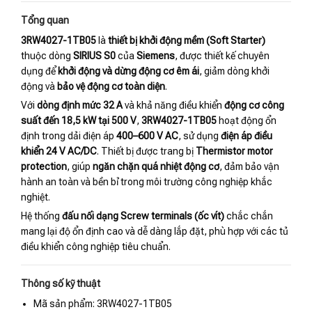
Tổng quan
3RW4027-1TB05
là
thiết bị khởi động mềm (Soft Starter)
thuộc dòng
SIRIUS S0
của
Siemens
, được thiết kế chuyên
dụng để
khởi động và dừng động cơ êm ái
, giảm dòng khởi
động và
bảo vệ động cơ toàn diện
.
Với
dòng định mức 32 A
và khả năng điều khiển
động cơ công
suất đến 18,5 kW tại 500 V
,
3RW4027-1TB05
hoạt động ổn
định trong dải điện áp
400–600 V AC
, sử dụng
điện áp điều
khiển 24 V AC/DC
. Thiết bị được trang bị
Thermistor motor
protection
, giúp
ngăn chặn quá nhiệt động cơ
, đảm bảo vận
hành an toàn và bền bỉ trong môi trường công nghiệp khắc
nghiệt.
Hệ thống
đấu nối dạng Screw terminals (ốc vít)
chắc chắn
mang lại độ ổn định cao và dễ dàng lắp đặt, phù hợp với các tủ
điều khiển công nghiệp tiêu chuẩn.
Thông số kỹ thuật
Mã sản phẩm: 3RW4027-1TB05