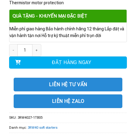
Thermistor motor protection
QUÀ TẶNG - KHUYẾN MẠI ĐẶC BIỆT
Miễn phí giao hàng Bảo hành chính hãng 12 tháng Lắp đặt và
vận hành tận nơi Hỗ trợ kỹ thuật miễn phí trọn đời
3RW4027-1TB05 | Soft starter S0 32 A, 18.5 kW/500 V số lượng
ĐẶT HÀNG NGAY
LIÊN HỆ TƯ VẤN
LIÊN HỆ ZALO
SKU:
3RW4027-1TB05
Danh mục:
3RW40 soft starters