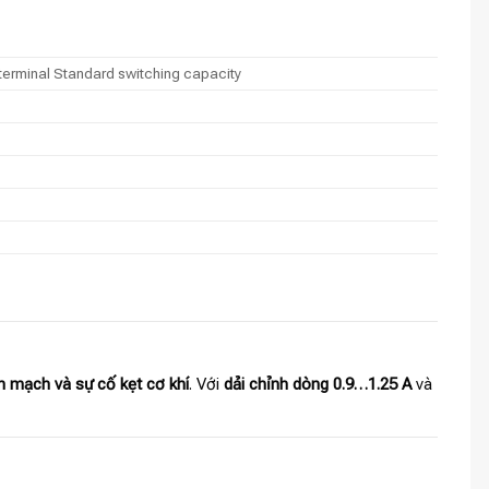
terminal Standard switching capacity
n mạch và sự cố kẹt cơ khí
. Với
dải chỉnh dòng 0.9…1.25 A
và