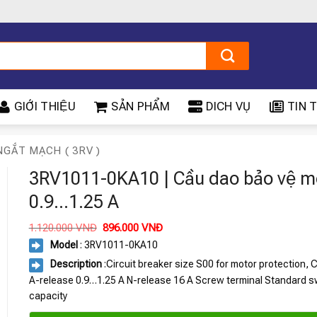
GIỚI THIỆU
SẢN PHẨM
DICH VỤ
TIN T
NGẮT MẠCH ( 3RV )
3RV1011-0KA10 | Cầu dao bảo vệ m
0.9…1.25 A
Giá
Giá
1.120.000
VNĐ
896.000
VNĐ
gốc
hiện
Model
: 3RV1011-0KA10
là:
tại
1.120.000 VNĐ.
là:
Description
:Circuit breaker size S00 for motor protection,
896.000 VNĐ.
A-release 0.9…1.25 A N-release 16 A Screw terminal Standard s
capacity