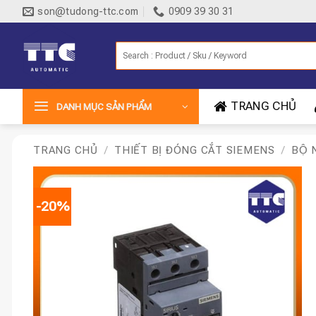
Bỏ
son@tudong-ttc.com
0909 39 30 31
qua
nội
Tìm
dung
kiếm:
TRANG CHỦ
DANH MỤC SẢN PHẨM
TRANG CHỦ
/
THIẾT BỊ ĐÓNG CẮT SIEMENS
/
BỘ 
-20%