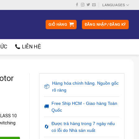
LANGUAGES
GIỎ HÀNG
ĐĂNG NHẬP / ĐĂNG KÝ
ỨC
LIÊN HỆ
otor
Hàng hóa chính hãng. Nguồn gốc
📦
rõ ràng
Free Ship HCM - Giao hàng Toàn
🚚
Quốc
 CLASS 10
witching
Được trả hàng trong 7 ngày nếu
🔄
có lỗi do Nhà sản xuất