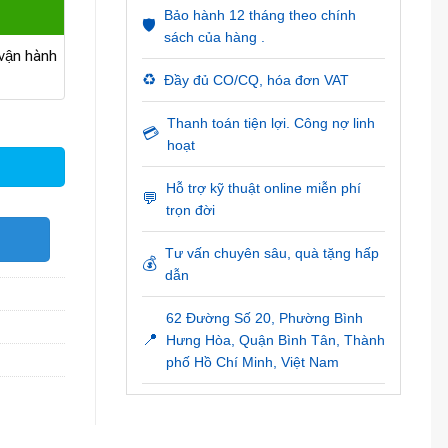
Bảo hành 12 tháng theo chính
🛡️
sách của hàng .
ận hành
♻️
Đầy đủ CO/CQ, hóa đơn VAT
Thanh toán tiện lợi. Công nợ linh
💳
hoạt
Hỗ trợ kỹ thuật online miễn phí
💬
trọn đời
O
Tư vấn chuyên sâu, quà tặng hấp
💰
dẫn
62 Đường Số 20, Phường Bình
📍
Hưng Hòa, Quận Bình Tân, Thành
phố Hồ Chí Minh, Việt Nam