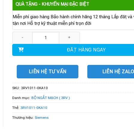
QUÀ TẶNG - KHUYẾN MẠI ĐẶC BIỆT
Miễn phí giao hàng Bảo hành chính hãng 12 tháng Lắp đặt và v
tận nơi Hỗ trợ kỹ thuật miễn phí trọn đời
3RV1011-0KA10 | Cầu dao bảo vệ motor 0.9...1.25 A số lượng
ĐẶT HÀNG NGAY
LIÊN HỆ TƯ VẤN
LIÊN HỆ ZAL
SKU:
3RV1011-0KA10
Danh mục:
BỘ NGẮT MẠCH ( 3RV )
Thẻ:
3RV1011-0KA10
Thương hiệu:
Siemens