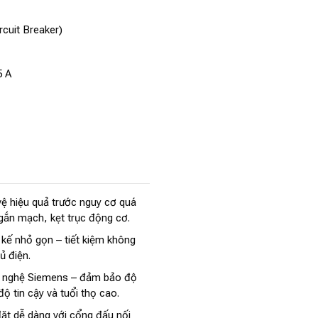
rcuit Breaker)
5 A
ệ hiệu quả trước nguy cơ quá
ngắn mạch, kẹt trục động cơ.
 kế nhỏ gọn – tiết kiệm không
tủ điện.
 nghệ Siemens – đảm bảo độ
độ tin cậy và tuổi thọ cao.
ặt dễ dàng với cổng đấu nối