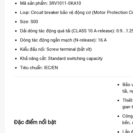
Mã sản phẩm: 3RV1011-0KA10
Loại: Circuit breaker bảo vệ động cơ (Motor Protection Ci
Size: S00
Dải dòng tác động quá tải (CLASS 10 A-release): 0.9…1.2
Dòng tác động ngắn mạch (N-release): 16 A
Kiểu đấu nối: Screw terminal (bắt vít)
Khả năng cắt: Standard switching capacity
Tiêu chuẩn: IEC/EN
Bảo v
tải, 
Thiết
gian 
Công
Đặc điểm nổi bật
bền, 
Lắp đ