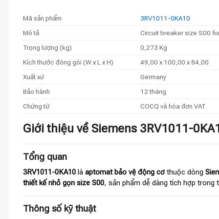
Mã sản phẩm
3RV1011-0KA10
Mô tả
Circuit breaker size S00 f
Trọng lượng (kg)
0,273 Kg
Kích thước đóng gói (W x L x H)
49,00 x 100,00 x 84,00
Xuất xứ
Germany
Bảo hành
12 tháng
Chứng từ
COCQ và hóa đơn VAT
Giới thiệu về Siemens 3RV1011-0KA10
Tổng quan
3RV1011-0KA10
là
aptomat bảo vệ động cơ
thuộc dòng
Sie
thiết kế nhỏ gọn size S00
, sản phẩm dễ dàng tích hợp trong 
Thông số kỹ thuật