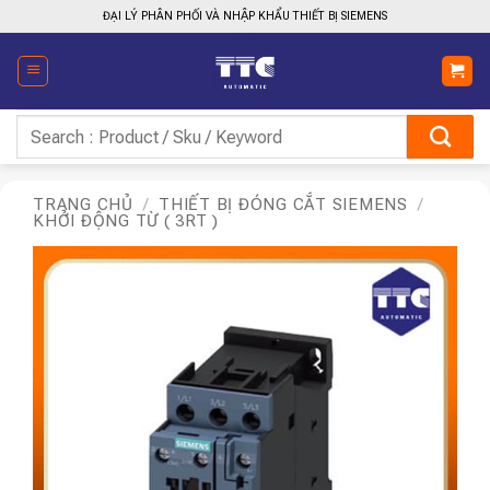
Bỏ
ĐẠI LÝ PHÂN PHỐI VÀ NHẬP KHẨU THIẾT BỊ SIEMENS
qua
nội
dung
Tìm
kiếm:
TRANG CHỦ
/
THIẾT BỊ ĐÓNG CẮT SIEMENS
/
KHỞI ĐỘNG TỪ ( 3RT )