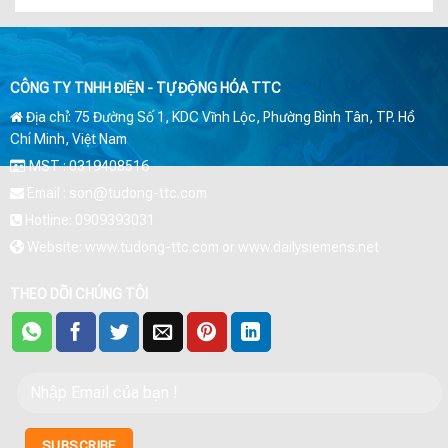
CÔNG TY TNHH ĐIỆN - TỰ ĐỘNG HÓA TTC
Địa chỉ: 75 Đường Số 1, KDC Vĩnh Lộc, Phường Bình Tân, TP. Hồ
Chí Minh, Việt Nam
MST : 0319408516
Email : son@tudong-ttc.com
Hotline: 0909393031
Website: www.tudong-ttc.com or www.dailysiemens.net
THEO DÕI CHÚNG TÔI