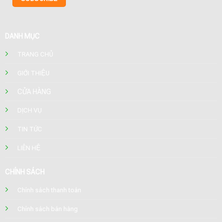
DANH MỤC
TRANG CHỦ
GIỚI THIỆU
CỬA HÀNG
DỊCH VỤ
TIN TỨC
LIÊN HỆ
CHÍNH SÁCH
Chính sách thanh toán
Chính sách bán hàng