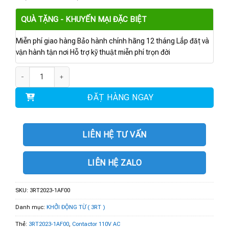
QUÀ TẶNG - KHUYẾN MẠI ĐẶC BIỆT
Miễn phí giao hàng Bảo hành chính hãng 12 tháng Lắp đặt và
vận hành tận nơi Hỗ trợ kỹ thuật miễn phí trọn đời
3RT2023-1AF00 | Contactor 110V AC, 4 kW 1 NO + 1 NC số lượng
ĐẶT HÀNG NGAY
LIÊN HỆ TƯ VẤN
LIÊN HỆ ZALO
SKU:
3RT2023-1AF00
Danh mục:
KHỞI ĐỘNG TỪ ( 3RT )
Thẻ:
3RT2023-1AF00
,
Contactor 110V AC