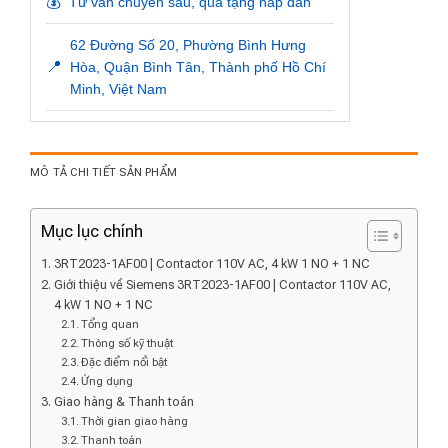
💰
Tư vấn chuyên sâu, quà tặng hấp dẫn
62 Đường Số 20, Phường Bình Hưng
📍
Hòa, Quận Bình Tân, Thành phố Hồ Chí
Minh, Việt Nam
MÔ TẢ CHI TIẾT SẢN PHẨM
Mục lục chính
3RT2023-1AF00 | Contactor 110V AC, 4 kW 1 NO + 1 NC
Giới thiệu về Siemens 3RT2023-1AF00 | Contactor 110V AC,
4 kW 1 NO + 1 NC
Tổng quan
Thông số kỹ thuật
Đặc điểm nổi bật
Ứng dụng
Giao hàng & Thanh toán
Thời gian giao hàng
Thanh toán