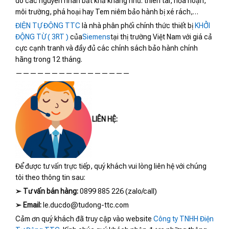
do các nguyên nhân bất khả kháng như: thiên tai, hỏa hoạn,
môi trường, phá hoại hay Tem niêm bảo hành bị xé rách,…
ĐIỆN TỰ ĐỘNG TTC
là nhà phân phối chính thức thiết bị
KHỞI
ĐỘNG TỪ ( 3RT )
của
Siemens
tại thị trường Việt Nam với giá cả
cực cạnh tranh và đầy đủ các chính sách bảo hành chính
hãng trong 12 tháng.
————————————————
LIÊN HỆ:
Để được tư vấn trực tiếp, quý khách vui lòng liên hệ với chúng
tôi theo thông tin sau:
➢
Tư vấn bán hàng:
0899 885 226 (zalo/call)
➢
Email:
le.ducdo@tudong-ttc.com
Cảm ơn quý khách đã truy cập vào website
Công ty TNHH Điện