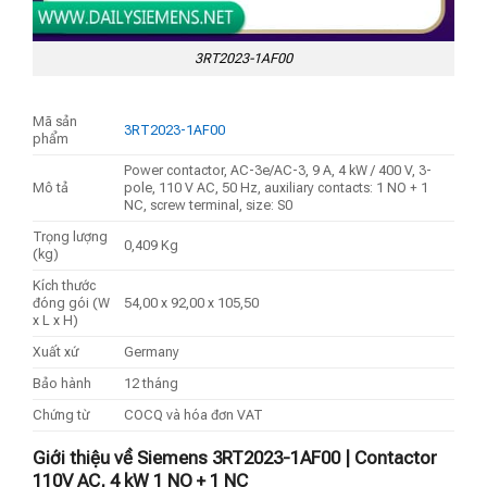
3RT2023-1AF00
Mã sản
3RT2023-1AF00
phẩm
Power contactor, AC-3e/AC-3, 9 A, 4 kW / 400 V, 3-
Mô tả
pole, 110 V AC, 50 Hz, auxiliary contacts: 1 NO + 1
NC, screw terminal, size: S0
Trọng lượng
0,409 Kg
(kg)
Kích thước
đóng gói (W
54,00 x 92,00 x 105,50
x L x H)
Xuất xứ
Germany
Bảo hành
12 tháng
Chứng từ
COCQ và hóa đơn VAT
Giới thiệu về Siemens 3RT2023-1AF00 | Contactor
110V AC, 4 kW 1 NO + 1 NC