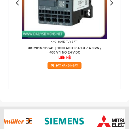
KHỞI ĐỘNG TỪ ( 3RT )
kW/400 V
3RT2015-2BB41 | CONTACTOR AC-3 7 A 3 kW /
400 V 1 NO 24 V DC
iá
LIÊN HỆ
iện
i
ĐẶT HÀNG NGAY
:
.856.000 VNĐ.