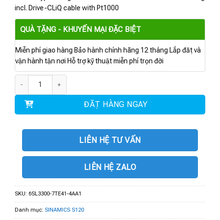
incl. Drive-CLiQ cable with Pt1000
QUÀ TẶNG - KHUYẾN MẠI ĐẶC BIỆT
Miễn phí giao hàng Bảo hành chính hãng 12 tháng Lắp đặt và
vận hành tận nơi Hỗ trợ kỹ thuật miễn phí trọn đời
6SL3300-7TE41-4AA1 | BIẾN TẦN S120 900 kW 380-480V 3AC 1405A số l
ĐẶT HÀNG NGAY
LIÊN HỆ TƯ VẤN
LIÊN HỆ ZALO
SKU:
6SL3300-7TE41-4AA1
Danh mục:
SINAMICS S120