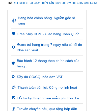
Thẻ:
6SL3300-7TE41-4AA1
,
BIẾN TẦN S120 900 kW 380-480V 3AC 1405A
Hàng hóa chính hãng. Nguồn gốc rõ
📦
ràng
🚚
Free Ship HCM - Giao hàng Toàn Quốc
Được trả hàng trong 7 ngày nếu có lỗi do
🔄
Nhà sản xuất
Bảo hành 12 tháng theo chính sách của
🛡️
hàng .
♻️
Đầy đủ CO/CQ, hóa đơn VAT
💳
Thanh toán tiện lợi. Công nợ linh hoạt
💬
Hỗ trợ kỹ thuật online miễn phí trọn đời
💰
Tư vấn chuyên sâu, quà tặng hấp dẫn