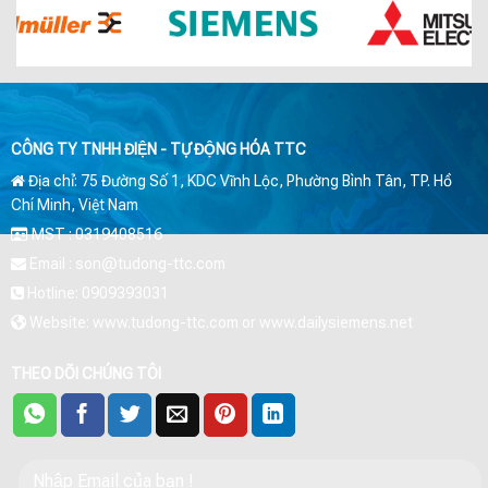
CÔNG TY TNHH ĐIỆN - TỰ ĐỘNG HÓA TTC
Địa chỉ: 75 Đường Số 1, KDC Vĩnh Lộc, Phường Bình Tân, TP. Hồ
Chí Minh, Việt Nam
MST : 0319408516
Email : son@tudong-ttc.com
Hotline: 0909393031
Website: www.tudong-ttc.com or www.dailysiemens.net
THEO DÕI CHÚNG TÔI