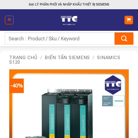
Bỏ
ĐẠI LÝ PHÂN PHỐI VÀ NHẬP KHẨU THIẾT BỊ SIEMENS
qua
nội
dung
Tìm
kiếm:
TRANG CHỦ
/
BIẾN TẦN SIEMENS
/
SINAMICS
S120
-40%