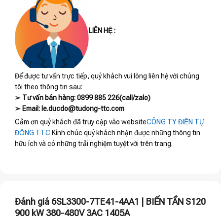
LIÊN HỆ :
Để được tư vấn trực tiếp, quý khách vui lòng liên hệ với chúng
tôi theo thông tin sau:
➢ Tư vấn bán hàng: 0899 885 226(call/zalo)
➢ Email: le.ducdo@tudong-ttc.com
Cảm ơn quý khách đã truy cập vào website
CÔNG TY ĐIỆN TỰ
ĐỘNG TTC
Kính chúc quý khách nhận được những thông tin
hữu ích và có những trải nghiệm tuyệt vời trên trang.
Đánh giá 6SL3300-7TE41-4AA1 | BIẾN TẦN S120
900 kW 380-480V 3AC 1405A