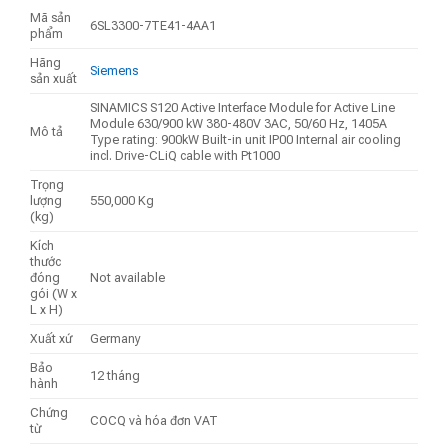
Mã sản
6SL3300-7TE41-4AA1
phẩm
Hãng
Siemens
sản xuất
SINAMICS S120 Active Interface Module for Active Line
Module 630/900 kW 380-480V 3AC, 50/60 Hz, 1405A
Mô tả
Type rating: 900kW Built-in unit IP00 Internal air cooling
incl. Drive-CLiQ cable with Pt1000
Trọng
lượng
550,000 Kg
(kg)
Kích
thước
đóng
Not available
gói (W x
L x H)
Xuất xứ
Germany
Bảo
12 tháng
hành
Chứng
COCQ và hóa đơn VAT
từ