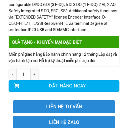
configurable DI/DO 6 DI (3 F-DI), 5 DI 3 DO (1 F-DO) 2 AI, 2 AO
Safety Integrated STO, SBC, SS1 Additional safety functions
via “EXTENDED SAFETY” license Encoder interface: D-
CLiQ+HTL/TTL/SSI Resolver/HTL via terminal Degree of
protection IP20 USB and SD/MMC interface
QUÀ TẶNG - KHUYẾN MẠI ĐẶC BIỆT
Miễn phí giao hàng Bảo hành chính hãng 12 tháng Lắp đặt và
vận hành tận nơi Hỗ trợ kỹ thuật miễn phí trọn đời
6SL3246-0BA22-1BA0 | Control Unit CU250S-2 RS485/USS/ số lượng
ĐẶT HÀNG NGAY
LIÊN HỆ TƯ VẤN
LIÊN HỆ ZALO