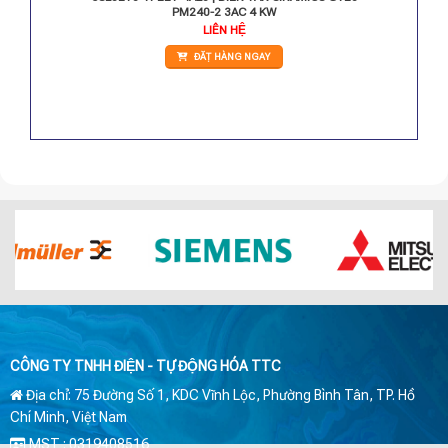
PM240-2 3AC 4 KW
LIÊN HỆ
ĐẶT HÀNG NGAY
CÔNG TY TNHH ĐIỆN - TỰ ĐỘNG HÓA TTC
Địa chỉ: 75 Đường Số 1, KDC Vĩnh Lộc, Phường Bình Tân, TP. Hồ
Chí Minh, Việt Nam
MST : 0319408516