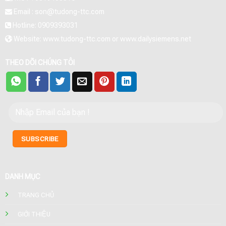
Email : son@tudong-ttc.com
Hotline: 0909393031
Website: www.tudong-ttc.com or www.dailysiemens.net
THEO DÕI CHÚNG TÔI
DANH MỤC
TRANG CHỦ
GIỚI THIỆU