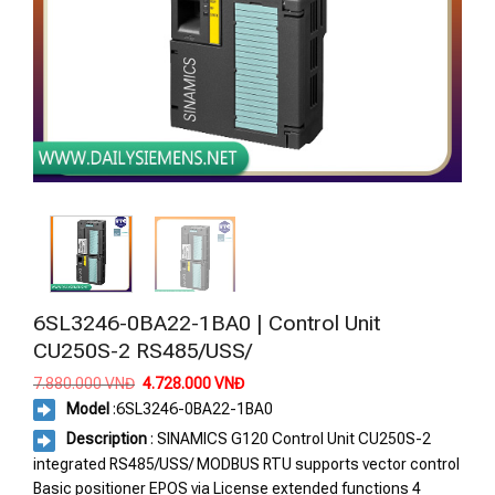
6SL3246-0BA22-1BA0 | Control Unit
CU250S-2 RS485/USS/
Giá
Giá
7.880.000
VNĐ
4.728.000
VNĐ
gốc
hiện
Model
:
6SL3246-0BA22-1BA0
là:
tại
7.880.000 VNĐ.
là:
Description
: SINAMICS G120 Control Unit CU250S-2
4.728.000 VNĐ.
integrated RS485/USS/ MODBUS RTU supports vector control
Basic positioner EPOS via License extended functions 4