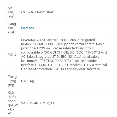
Mã
sản
6SL3246-0BA22-1BA0
phẩm
Hãng
sản
Siemens
xuất
SINAMICS G120 Control Unit CU250S-2 integrated
RS485/USS/ MODBUS RTU supports vector control Basic
positioner EPOS via License extended functions 4
configurable DI/DO 6 DI (3 F-DI), 5 DI 3 DO (1 F-DO) 2 AI, 2
Mô tả
AO Safety Integrated STO, SBC, SS1 Additional safety
functions via “EXTENDED SAFETY” license Encoder
interface: D-CLiQ+HTL/TTL/SSI Resolver/HTL via terminal
Degree of protection IP20 USB and SD/MMC interface
Trọng
lượng
0,610 Kg
(kg)
Kích
thước
đóng
93,00 x 240,00 x 68,00
gói (W
x L x
H)