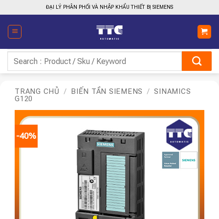
Bỏ
ĐẠI LÝ PHÂN PHỐI VÀ NHẬP KHẨU THIẾT BỊ SIEMENS
qua
nội
dung
Tìm
kiếm:
TRANG CHỦ
/
BIẾN TẦN SIEMENS
/
SINAMICS
G120
-40%