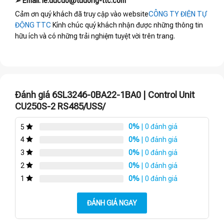
➢ Email: le.ducdo@tudong-ttc.com
Cảm ơn quý khách đã truy cập vào website
CÔNG TY ĐIỆN TỰ
ĐỘNG TTC
Kính chúc quý khách nhận được những thông tin
hữu ích và có những trải nghiệm tuyệt vời trên trang.
Đánh giá 6SL3246-0BA22-1BA0 | Control Unit
CU250S-2 RS485/USS/
0%
| 0 đánh giá
5
0%
| 0 đánh giá
4
0%
| 0 đánh giá
3
0%
| 0 đánh giá
2
0%
| 0 đánh giá
1
ĐÁNH GIÁ NGAY