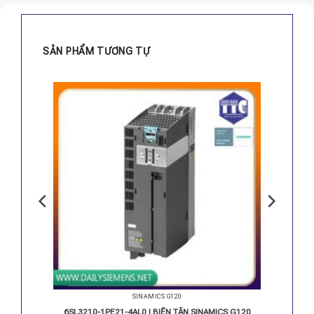
SẢN PHẨM TƯƠNG TỰ
SINAMICS G120
PM240-2
6SL3210-1PE21-4AL0 | BIẾN TẦN SINAMICS G120