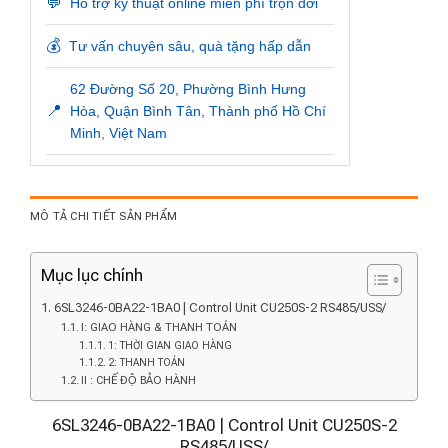
💬
Hỗ trợ kỹ thuật online miễn phí trọn đời
💰
Tư vấn chuyên sâu, quà tặng hấp dẫn
62 Đường Số 20, Phường Bình Hưng
📍
Hòa, Quận Bình Tân, Thành phố Hồ Chí
Minh, Việt Nam
MÔ TẢ CHI TIẾT SẢN PHẨM
Mục lục chính
6SL3246-0BA22-1BA0 | Control Unit CU250S-2 RS485/USS/
I: GIAO HÀNG & THANH TOÁN
1: THỜI GIAN GIAO HÀNG
2: THANH TOÁN
II : CHẾ ĐỘ BẢO HÀNH
6SL3246-0BA22-1BA0 | Control Unit CU250S-2
RS485/USS/