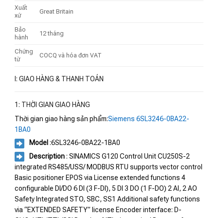
Xuất
Great Britain
xứ
Bảo
12 tháng
hành
Chứng
COCQ và hóa đơn VAT
từ
I: GIAO HÀNG & THANH TOÁN
1: THỜI GIAN GIAO HÀNG
Thời gian giao hàng sản phẩm:
Siemens 6SL3246-0BA22-
1BA0
Model
:6SL3246-0BA22-1BA0
Description
: SINAMICS G120 Control Unit CU250S-2
integrated RS485/USS/ MODBUS RTU supports vector control
Basic positioner EPOS via License extended functions 4
configurable DI/DO 6 DI (3 F-DI), 5 DI 3 DO (1 F-DO) 2 AI, 2 AO
Safety Integrated STO, SBC, SS1 Additional safety functions
via “EXTENDED SAFETY” license Encoder interface: D-