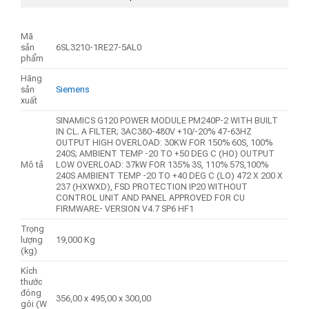
Mã
sản
6SL3210-1RE27-5AL0
phẩm
Hãng
sản
Siemens
xuất
SINAMICS G120 POWER MODULE PM240P-2 WITH BUILT
IN CL. A FILTER; 3AC380-480V +10/-20% 47-63HZ
OUTPUT HIGH OVERLOAD: 30KW FOR 150% 60S, 100%
240S; AMBIENT TEMP -20 TO +50 DEG C (HO) OUTPUT
Mô tả
LOW OVERLOAD: 37kW FOR 135% 3S, 110% 57S,100%
240S AMBIENT TEMP -20 TO +40 DEG C (LO) 472 X 200 X
237 (HXWXD), FSD PROTECTION IP20 WITHOUT
CONTROL UNIT AND PANEL APPROVED FOR CU
FIRMWARE- VERSION V4.7 SP6 HF1
Trọng
lượng
19,000 Kg
(kg)
Kích
thước
đóng
356,00 x 495,00 x 300,00
gói (W