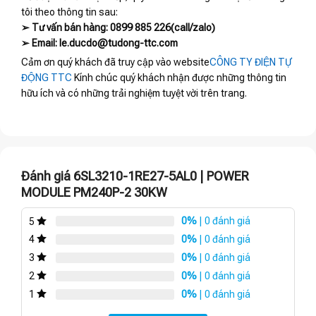
tôi theo thông tin sau:
➢ Tư vấn bán hàng: 0899 885 226(call/zalo)
➢ Email: le.ducdo@tudong-ttc.com
Cảm ơn quý khách đã truy cập vào website
CÔNG TY ĐIỆN TỰ
ĐỘNG TTC
Kính chúc quý khách nhận được những thông tin
hữu ích và có những trải nghiệm tuyệt vời trên trang.
Đánh giá 6SL3210-1RE27-5AL0 | POWER
MODULE PM240P-2 30KW
0%
| 0 đánh giá
5
0%
| 0 đánh giá
4
0%
| 0 đánh giá
3
0%
| 0 đánh giá
2
0%
| 0 đánh giá
1