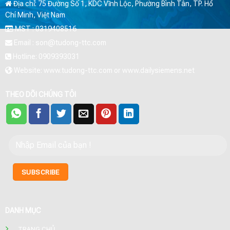
Địa chỉ: 75 Đường Số 1, KDC Vĩnh Lộc, Phường Bình Tân, TP. Hồ
Chí Minh, Việt Nam
MST : 0319408516
Email : son@tudong-ttc.com
Hotline: 0909393031
Website: www.tudong-ttc.com or www.dailysiemens.net
THEO DÕI CHÚNG TÔI
DANH MỤC
TRANG CHỦ