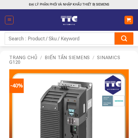
Bỏ
ĐẠI LÝ PHÂN PHỐI VÀ NHẬP KHẨU THIẾT BỊ SIEMENS
qua
nội
dung
Tìm
kiếm:
TRANG CHỦ
/
BIẾN TẦN SIEMENS
/
SINAMICS
G120
-40%