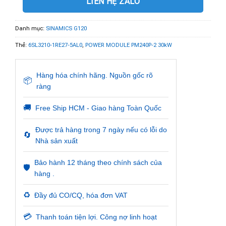
LIÊN HỆ ZALO
Danh mục:
SINAMICS G120
Thẻ:
6SL3210-1RE27-5AL0
,
POWER MODULE PM240P-2 30kW
Hàng hóa chính hãng. Nguồn gốc rõ
📦
ràng
🚚
Free Ship HCM - Giao hàng Toàn Quốc
Được trả hàng trong 7 ngày nếu có lỗi do
🔄
Nhà sản xuất
Bảo hành 12 tháng theo chính sách của
🛡️
hàng .
♻️
Đầy đủ CO/CQ, hóa đơn VAT
💳
Thanh toán tiện lợi. Công nợ linh hoạt