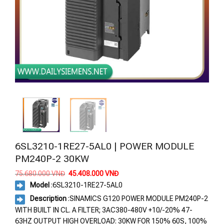
6SL3210-1RE27-5AL0 | POWER MODULE
PM240P-2 30KW
Giá
Giá
75.680.000
VNĐ
45.408.000
VNĐ
gốc
hiện
Model
:
6SL3210-1RE27-5AL0
là:
tại
75.680.000 VNĐ.
là:
Description
:SINAMICS G120 POWER MODULE PM240P-2
45.408.000 VNĐ.
WITH BUILT IN CL. A FILTER; 3AC380-480V +10/-20% 47-
63HZ OUTPUT HIGH OVERLOAD: 30KW FOR 150% 60S, 100%