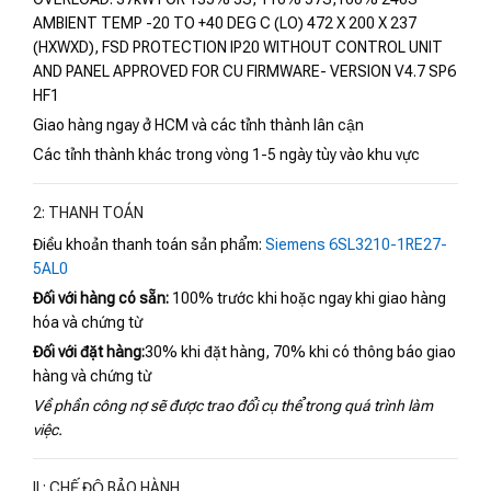
AMBIENT TEMP -20 TO +40 DEG C (LO) 472 X 200 X 237
(HXWXD), FSD PROTECTION IP20 WITHOUT CONTROL UNIT
AND PANEL APPROVED FOR CU FIRMWARE- VERSION V4.7 SP6
HF1
Giao hàng ngay ở HCM và các tỉnh thành lân cận
Các tỉnh thành khác trong vòng 1-5 ngày tùy vào khu vực
2: THANH TOÁN
Điều khoản thanh toán sản phẩm:
Siemens 6SL3210-1RE27-
5AL0
Đối với hàng có sẵn:
100% trước khi hoặc ngay khi giao hàng
hóa và chứng từ
Đối với đặt hàng:
30% khi đặt hàng, 70% khi có thông báo giao
hàng và chứng từ
Về phần công nợ sẽ được trao đổi cụ thể trong quá trình làm
việc.
II : CHẾ ĐỘ BẢO HÀNH