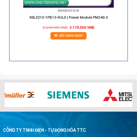
SINAMICS G120
PM240-2
6SL3210-1PB13-0UL0 | Power Module PM240-2
Giá
Giá
Giá
5.294.000
VNĐ
3.176.000
VNĐ
hiện
gốc
hiện
ại
là:
tại
ĐẶT HÀNG NGAY
.
à:
5.294.000 VNĐ.
là:
5.720.000 VNĐ.
3.176.000 VNĐ.
CÔNG TY TNHH ĐIỆN - TỰ ĐỘNG HÓA TTC