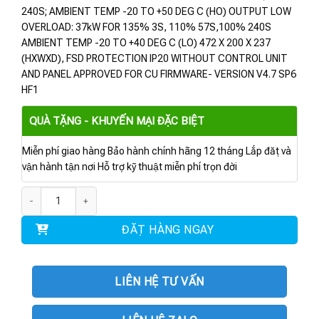
240S; AMBIENT TEMP -20 TO +50 DEG C (HO) OUTPUT LOW
OVERLOAD: 37kW FOR 135% 3S, 110% 57S,100% 240S
AMBIENT TEMP -20 TO +40 DEG C (LO) 472 X 200 X 237
(HXWXD), FSD PROTECTION IP20 WITHOUT CONTROL UNIT
AND PANEL APPROVED FOR CU FIRMWARE- VERSION V4.7 SP6
HF1
QUÀ TẶNG - KHUYẾN MẠI ĐẶC BIỆT
Miễn phí giao hàng Bảo hành chính hãng 12 tháng Lắp đặt và
vận hành tận nơi Hỗ trợ kỹ thuật miễn phí trọn đời
6SL3210-1RE27-5AL0 | POWER MODULE PM240P-2 30KW số lượng
ĐẶT HÀNG NGAY
LIÊN HỆ TƯ VẤN