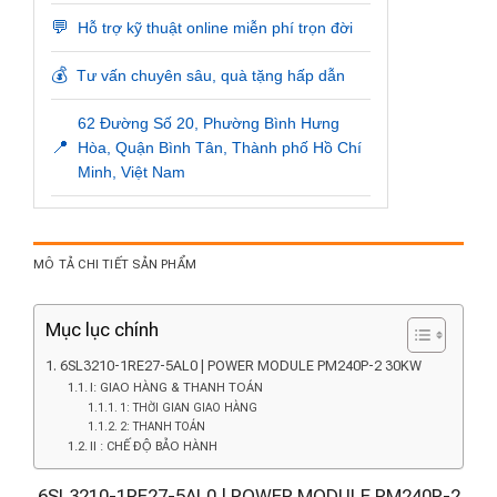
💬
Hỗ trợ kỹ thuật online miễn phí trọn đời
💰
Tư vấn chuyên sâu, quà tặng hấp dẫn
62 Đường Số 20, Phường Bình Hưng
📍
Hòa, Quận Bình Tân, Thành phố Hồ Chí
Minh, Việt Nam
MÔ TẢ CHI TIẾT SẢN PHẨM
Mục lục chính
6SL3210-1RE27-5AL0 | POWER MODULE PM240P-2 30KW
I: GIAO HÀNG & THANH TOÁN
1: THỜI GIAN GIAO HÀNG
2: THANH TOÁN
II : CHẾ ĐỘ BẢO HÀNH
6SL3210-1RE27-5AL0 | POWER MODULE PM240P-2