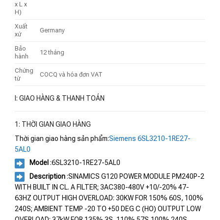
x L x
H)
Xuất
Germany
xứ
Bảo
12 tháng
hành
Chứng
COCQ và hóa đơn VAT
từ
I: GIAO HÀNG & THANH TOÁN
1: THỜI GIAN GIAO HÀNG
Thời gian giao hàng sản phẩm:
Siemens 6SL3210-1RE27-
5AL0
Model
:6SL3210-1RE27-5AL0
Description
:SINAMICS G120 POWER MODULE PM240P-2
WITH BUILT IN CL. A FILTER; 3AC380-480V +10/-20% 47-
63HZ OUTPUT HIGH OVERLOAD: 30KW FOR 150% 60S, 100%
240S; AMBIENT TEMP -20 TO +50 DEG C (HO) OUTPUT LOW
OVERLOAD: 37kW FOR 135% 3S, 110% 57S,100% 240S