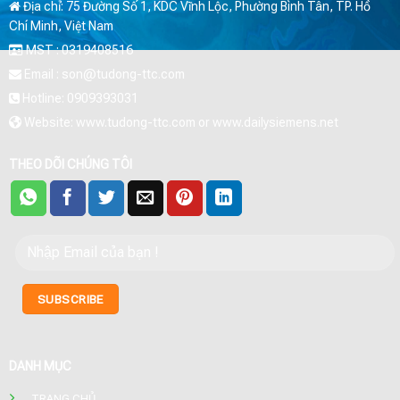
Địa chỉ: 75 Đường Số 1, KDC Vĩnh Lộc, Phường Bình Tân, TP. Hồ
Chí Minh, Việt Nam
MST : 0319408516
Email : son@tudong-ttc.com
Hotline: 0909393031
Website: www.tudong-ttc.com or www.dailysiemens.net
THEO DÕI CHÚNG TÔI
DANH MỤC
TRANG CHỦ