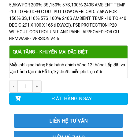
5,5KW FOR 200% 3S,150% 57S,100% 240S AMBIENT TEMP
-10 TO +50 DEG C OUTPUT LOW OVERLOAD: 7,5KW FOR
150% 3S,110% 57S,100% 240S AMBIENT TEMP -10 TO +40
DEG C 291 X 100 X 165 (HXWXD), FSB PROTECTION IP20
WITHOUT CONTROL UNIT AND PANEL APPROVED FOR CU
FIRMWARE- VERSION V4.6
QUÀ TẶNG - KHUYẾN MẠI ĐẶC BIỆT
Miễn phí giao hàng Bảo hành chính hãng 12 tháng Lắp đặt và
vận hành tận nơi Hỗ trợ kỹ thuật miễn phí trọn đời
6SL3210-1PE21-8AL0 | POWER MODULE PM240-2 5.5KW số lượng
ĐẶT HÀNG NGAY
LIÊN HỆ TƯ VẤN