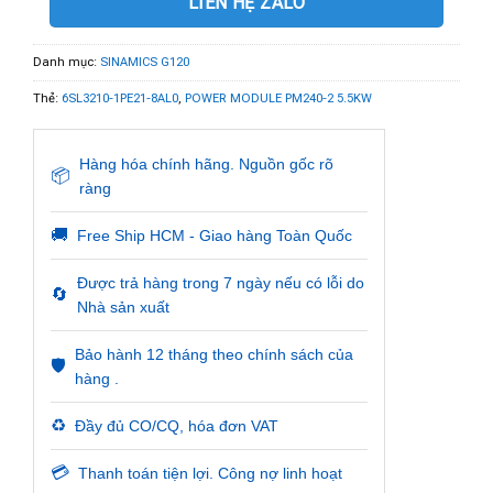
LIÊN HỆ ZALO
Danh mục:
SINAMICS G120
Thẻ:
6SL3210-1PE21-8AL0
,
POWER MODULE PM240-2 5.5KW
Hàng hóa chính hãng. Nguồn gốc rõ
📦
ràng
🚚
Free Ship HCM - Giao hàng Toàn Quốc
Được trả hàng trong 7 ngày nếu có lỗi do
🔄
Nhà sản xuất
Bảo hành 12 tháng theo chính sách của
🛡️
hàng .
♻️
Đầy đủ CO/CQ, hóa đơn VAT
💳
Thanh toán tiện lợi. Công nợ linh hoạt