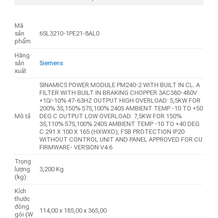
Mã
sản
6SL3210-1PE21-8AL0
phẩm
Hãng
sản
Siemens
xuất
SINAMICS POWER MODULE PM240-2 WITH BUILT IN CL. A
FILTER WITH BUILT IN BRAKING CHOPPER 3AC380-480V
+10/-10% 47-63HZ OUTPUT HIGH OVERLOAD: 5,5KW FOR
200% 3S,150% 57S,100% 240S AMBIENT TEMP -10 TO +50
Mô tả
DEG C OUTPUT LOW OVERLOAD: 7,5KW FOR 150%
3S,110% 57S,100% 240S AMBIENT TEMP -10 TO +40 DEG
C 291 X 100 X 165 (HXWXD), FSB PROTECTION IP20
WITHOUT CONTROL UNIT AND PANEL APPROVED FOR CU
FIRMWARE- VERSION V4.6
Trọng
lượng
3,200 Kg
(kg)
Kích
thước
đóng
114,00 x 185,00 x 365,00
gói (W