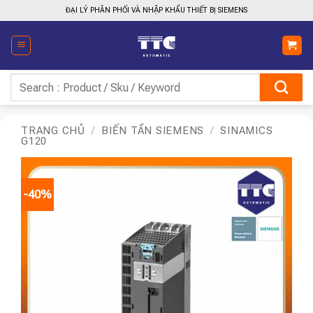
Bỏ
ĐẠI LÝ PHÂN PHỐI VÀ NHẬP KHẨU THIẾT BỊ SIEMENS
qua
nội
dung
Tìm
kiếm:
TRANG CHỦ
/
BIẾN TẦN SIEMENS
/
SINAMICS
G120
-40%