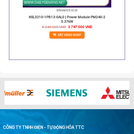
SINAMICS G120
PM240-2
6SL3210-1PB13-0AL0 | Power Module PM240-2
0.37kW
Giá
Giá
6.246.000
VNĐ
3.747.000
VNĐ
gốc
hiện
là:
tại
ĐẶT HÀNG NGAY
6.246.000 VNĐ.
là:
3.747.000 VNĐ.
CÔNG TY TNHH ĐIỆN - TỰ ĐỘNG HÓA TTC