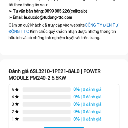
tôi theo thông tin sau:
➢ Tư vấn bán hàng: 0899 885 226(call/zalo)
➢ Email: le.ducdo@tudong-ttc.com
Cảm ơn quý khách đã truy cập vào website
CÔNG TY ĐIỆN TỰ
ĐỘNG TTC
Kính chúc quý khách nhận được những thông tin
hữu ích và có những trải nghiệm tuyệt vời trên trang.
Đánh giá 6SL3210-1PE21-8AL0 | POWER
MODULE PM240-2 5.5KW
0%
| 0 đánh giá
5
0%
| 0 đánh giá
4
0%
| 0 đánh giá
3
0%
| 0 đánh giá
2
0%
| 0 đánh giá
1