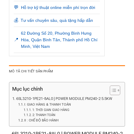
💬
Hỗ trợ kỹ thuật online miễn phí trọn đời
💰
Tư vấn chuyên sâu, quà tặng hấp dẫn
62 Đường Số 20, Phường Bình Hưng
📍
Hòa, Quận Bình Tân, Thành phố Hồ Chí
Minh, Việt Nam
MÔ TẢ CHI TIẾT SẢN PHẨM
Mục lục chính
6SL3210-1PE21-8AL0 | POWER MODULE PM240-2 5.5KW
I: GIAO HÀNG & THANH TOÁN
1: THỜI GIAN GIAO HÀNG
2: THANH TOÁN
II : CHẾ ĐỘ BẢO HÀNH
6SL3210-1PE21-8AL0 | POWER MODULE PM240-2