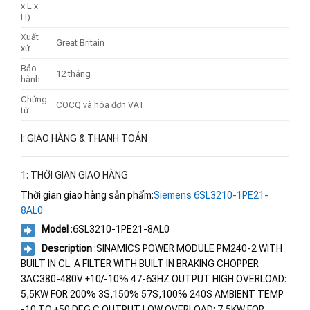
x L x
H)
Xuất
Great Britain
xứ
Bảo
12 tháng
hành
Chứng
COCQ và hóa đơn VAT
từ
I: GIAO HÀNG & THANH TOÁN
1: THỜI GIAN GIAO HÀNG
Thời gian giao hàng sản phẩm:
Siemens 6SL3210-1PE21-
8AL0
Model
:6SL3210-1PE21-8AL0
Description
:SINAMICS POWER MODULE PM240-2 WITH
BUILT IN CL. A FILTER WITH BUILT IN BRAKING CHOPPER
3AC380-480V +10/-10% 47-63HZ OUTPUT HIGH OVERLOAD:
5,5KW FOR 200% 3S,150% 57S,100% 240S AMBIENT TEMP
-10 TO +50 DEG C OUTPUT LOW OVERLOAD: 7,5KW FOR