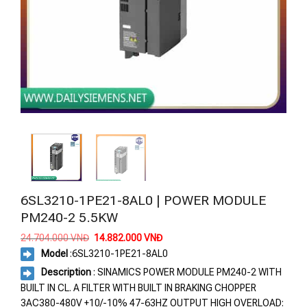
6SL3210-1PE21-8AL0 | POWER MODULE
PM240-2 5.5KW
Giá
Giá
24.704.000
VNĐ
14.882.000
VNĐ
gốc
hiện
Model
:6SL3210-1PE21-8AL0
là:
tại
24.704.000 VNĐ.
là:
Description
: SINAMICS POWER MODULE PM240-2 WITH
14.882.000 VNĐ.
BUILT IN CL. A FILTER WITH BUILT IN BRAKING CHOPPER
3AC380-480V +10/-10% 47-63HZ OUTPUT HIGH OVERLOAD: