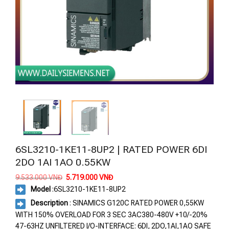
6SL3210-1KE11-8UP2 | RATED POWER 6DI
2DO 1AI 1AO 0.55KW
Giá
Giá
9.533.000
VNĐ
5.719.000
VNĐ
gốc
hiện
Model
:
6SL3210-1KE11-8UP2
là:
tại
9.533.000 VNĐ.
là:
Description
: SINAMICS G120C RATED POWER 0,55KW
5.719.000 VNĐ.
WITH 150% OVERLOAD FOR 3 SEC 3AC380-480V +10/-20%
47-63HZ UNFILTERED I/O-INTERFACE: 6DI, 2DO,1AI,1AO SAFE