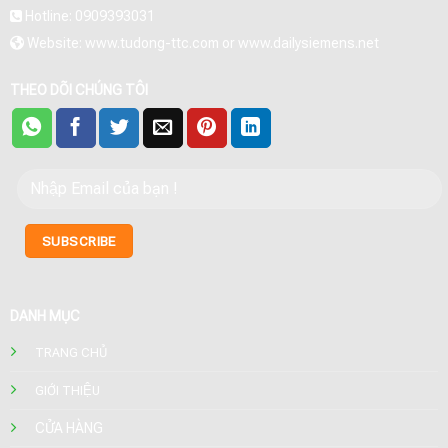
Hotline: 0909393031
Website: www.tudong-ttc.com or www.dailysiemens.net
THEO DÕI CHÚNG TÔI
DANH MỤC
TRANG CHỦ
GIỚI THIỆU
CỬA HÀNG