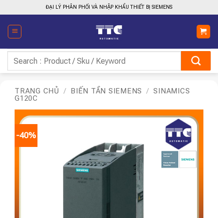
Bỏ
ĐẠI LÝ PHÂN PHỐI VÀ NHẬP KHẨU THIẾT BỊ SIEMENS
qua
nội
dung
Tìm
kiếm:
TRANG CHỦ
/
BIẾN TẦN SIEMENS
/
SINAMICS
G120C
-40%