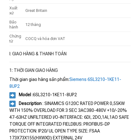
Xuất
Great Britain
xứ
Bảo
12 tháng
hành
Chứng
COCQ và hóa đơn VAT
từ
I: GIAO HÀNG & THANH TOÁN
1: THỜI GIAN GIAO HÀNG
Thời gian giao hàng sản phẩm:
Siemens 6SL3210-1KE11-
8UP2
Model
:6SL3210-1KE11-8UP2
Description
: SINAMICS G120C RATED POWER 0,55KW
WITH 150% OVERLOAD FOR 3 SEC 3AC380-480V +10/-20%
47-63HZ UNFILTERED I/O-INTERFACE: 6DI, 2DO,1AI,1AO SAFE
TORQUE OFF INTEGRATED FIELDBUS: PROFIBUS-DP
PROTECTION: IP20/ UL OPEN TYPE SIZE: FSAA
173X73X155(HXWXD) EXTERNAL 24V