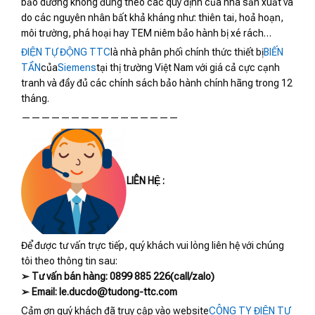
bảo dưỡng không đúng theo các quy định của nhà sản xuất và
do các nguyên nhân bất khả kháng như: thiên tai, hoả hoạn,
môi trường, phá hoại hay TEM niêm bảo hành bị xé rách…
ĐIỆN TỰ ĐỘNG TTC
là nhà phân phối chính thức thiết bị
BIẾN
TẦN
của
Siemens
tại thị trường Việt Nam với giá cả cực cạnh
tranh và đầy đủ các chính sách bảo hành chính hãng trong 12
tháng.
————————————————
LIÊN HỆ :
Để được tư vấn trực tiếp, quý khách vui lòng liên hệ với chúng
tôi theo thông tin sau:
➢ Tư vấn bán hàng: 0899 885 226(call/zalo)
➢ Email: le.ducdo@tudong-ttc.com
Cảm ơn quý khách đã truy cập vào website
CÔNG TY ĐIỆN TỰ