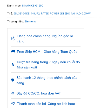
Danh mục:
SINAMICS G120C
Thẻ:
6SL3210-1KE11-8UP2
,
RATED POWER 6DI 2DO 1AI 1AO 0.55KW
Thương hiệu:
Siemens
Hàng hóa chính hãng. Nguồn gốc rõ
📦
ràng
🚚
Free Ship HCM - Giao hàng Toàn Quốc
Được trả hàng trong 7 ngày nếu có lỗi do
🔄
Nhà sản xuất
Bảo hành 12 tháng theo chính sách của
🛡️
hàng .
♻️
Đầy đủ CO/CQ, hóa đơn VAT
💳
Thanh toán tiện lợi. Công nợ linh hoạt