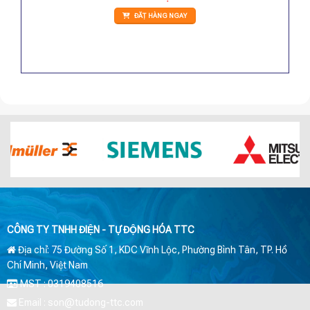
ĐẶT HÀNG NGAY
CÔNG TY TNHH ĐIỆN - TỰ ĐỘNG HÓA TTC
Địa chỉ: 75 Đường Số 1, KDC Vĩnh Lộc, Phường Bình Tân, TP. Hồ
Chí Minh, Việt Nam
MST : 0319408516
Email : son@tudong-ttc.com