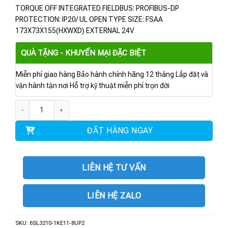
TORQUE OFF INTEGRATED FIELDBUS: PROFIBUS-DP
PROTECTION: IP20/ UL OPEN TYPE SIZE: FSAA
173X73X155(HXWXD) EXTERNAL 24V
QUÀ TẶNG - KHUYẾN MẠI ĐẶC BIỆT
Miễn phí giao hàng Bảo hành chính hãng 12 tháng Lắp đặt và
vận hành tận nơi Hỗ trợ kỹ thuật miễn phí trọn đời
6SL3210-1KE11-8UP2 | RATED POWER 6DI 2DO 1AI 1AO 0.55KW số lượng
ĐẶT HÀNG NGAY
LIÊN HỆ TƯ VẤN
LIÊN HỆ ZALO
SKU:
6SL3210-1KE11-8UP2