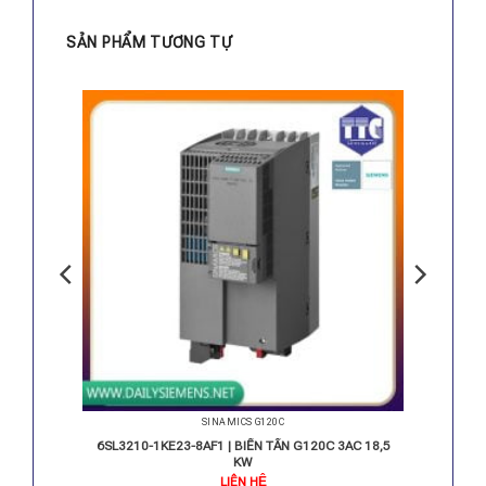
SẢN PHẨM TƯƠNG TỰ
SINAMICS G120C
 3AC 22
6SL3210-1KE23-8AF1 | BIẾN TẦN G120C 3AC 18,5
KW
LIÊN HỆ