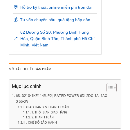
💬
Hỗ trợ kỹ thuật online miễn phí trọn đời
💰
Tư vấn chuyên sâu, quà tặng hấp dẫn
62 Đường Số 20, Phường Bình Hưng
📍
Hòa, Quận Bình Tân, Thành phố Hồ Chí
Minh, Việt Nam
MÔ TẢ CHI TIẾT SẢN PHẨM
Mục lục chính
6SL3210-1KE11-8UP2 | RATED POWER 6DI 2DO 1AI 1AO
0.55KW
I: GIAO HÀNG & THANH TOÁN
1: THỜI GIAN GIAO HÀNG
2: THANH TOÁN
II : CHẾ ĐỘ BẢO HÀNH