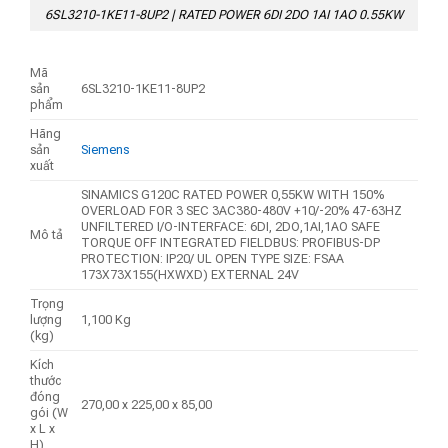
6SL3210-1KE11-8UP2 | RATED POWER 6DI 2DO 1AI 1AO 0.55KW
Mã
sản
6SL3210-1KE11-8UP2
phẩm
Hãng
sản
Siemens
xuất
SINAMICS G120C RATED POWER 0,55KW WITH 150%
OVERLOAD FOR 3 SEC 3AC380-480V +10/-20% 47-63HZ
UNFILTERED I/O-INTERFACE: 6DI, 2DO,1AI,1AO SAFE
Mô tả
TORQUE OFF INTEGRATED FIELDBUS: PROFIBUS-DP
PROTECTION: IP20/ UL OPEN TYPE SIZE: FSAA
173X73X155(HXWXD) EXTERNAL 24V
Trọng
lượng
1,100 Kg
(kg)
Kích
thước
đóng
270,00 x 225,00 x 85,00
gói (W
x L x
H)