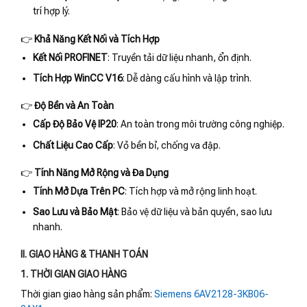
trí hợp lý.
👉
Khả Năng Kết Nối và Tích Hợp
Kết Nối PROFINET
: Truyền tải dữ liệu nhanh, ổn định.
Tích Hợp WinCC V16
: Dễ dàng cấu hình và lập trình.
👉
Độ Bền và An Toàn
Cấp Độ Bảo Vệ IP20
: An toàn trong môi trường công nghiệp.
Chất Liệu Cao Cấp
: Vỏ bền bỉ, chống va đập.
👉
Tính Năng Mở Rộng và Đa Dụng
Tính Mở Dựa Trên PC
: Tích hợp và mở rộng linh hoạt.
Sao Lưu và Bảo Mật
: Bảo vệ dữ liệu và bản quyền, sao lưu
nhanh.
II. GIAO HÀNG & THANH TOÁN
1. THỜI GIAN GIAO HÀNG
Thời gian giao hàng sản phẩm:
Siemens 6AV2128-3KB06-