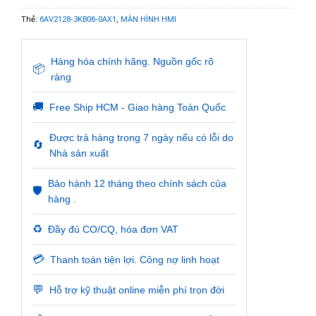
Thẻ:
6AV2128-3KB06-0AX1
,
MÀN HÌNH HMI
Hàng hóa chính hãng. Nguồn gốc rõ
📦
ràng
🚚
Free Ship HCM - Giao hàng Toàn Quốc
Được trả hàng trong 7 ngày nếu có lỗi do
🔄
Nhà sản xuất
Bảo hành 12 tháng theo chính sách của
🛡️
hàng .
♻️
Đầy đủ CO/CQ, hóa đơn VAT
💳
Thanh toán tiện lợi. Công nợ linh hoạt
💬
Hỗ trợ kỹ thuật online miễn phí trọn đời