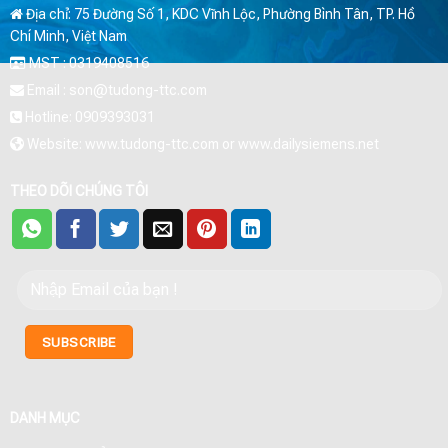
Địa chỉ: 75 Đường Số 1, KDC Vĩnh Lộc, Phường Bình Tân, TP. Hồ
Chí Minh, Việt Nam
MST : 0319408516
Email : son@tudong-ttc.com
Hotline: 0909393031
Website: www.tudong-ttc.com or www.dailysiemens.net
THEO DÕI CHÚNG TÔI
DANH MỤC