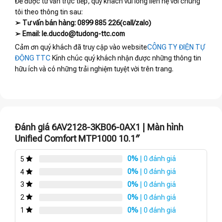
Để được tư vấn trực tiếp, quý khách vui lòng liên hệ với chúng
tôi theo thông tin sau:
➢ Tư vấn bán hàng: 0899 885 226(call/zalo)
➢ Email: le.ducdo@tudong-ttc.com
Cảm ơn quý khách đã truy cập vào website
CÔNG TY ĐIỆN TỰ
ĐỘNG TTC
Kính chúc quý khách nhận được những thông tin
hữu ích và có những trải nghiệm tuyệt vời trên trang.
Đánh giá 6AV2128-3KB06-0AX1 | Màn hình
Unified Comfort MTP1000 10.1″
0%
| 0 đánh giá
5
0%
| 0 đánh giá
4
0%
| 0 đánh giá
3
0%
| 0 đánh giá
2
0%
| 0 đánh giá
1