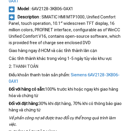
0AX1
Model
: 6AV2128-3KB06-0AX1
Description
: SIMATIC HMI MTP1000, Unified Comfort
Panel, touch operation, 10.1″ widescreen TFT display, 16
million colors, PROFINET interface, configurable as of WinCC
Unified Comfort V16, contains open-source software, which
is provided free of charge see enclosed DVD
Giao hàng ngay ở HCM và các tỉnh thành lân cận
Các tỉnh thành khác trong vòng 1-5 ngày tùy vào khu vực
2: THANH TOÁN
Điều khoản thanh toán sản phẩm:
Siemens 6AV2128-3KB06-
0AX1
Đối với hàng có sẵn:
100% trước khi hoặc ngay khi giao hàng
hóa và chứng từ
Đối với đặt hàng:
30% khi đặt hàng, 70% khi có thông báo giao
hàng và chứng từ
Về phần công nợ sẽ được trao đổi cụ thể trong quá trình làm
việc.