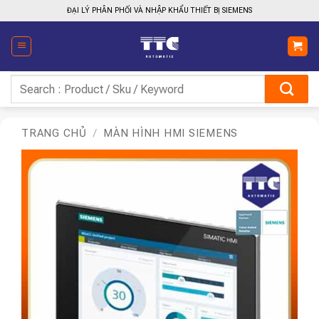
Bỏ
ĐẠI LÝ PHÂN PHỐI VÀ NHẬP KHẨU THIẾT BỊ SIEMENS
qua
nội
dung
Tìm
kiếm:
TRANG CHỦ
/
MÀN HÌNH HMI SIEMENS