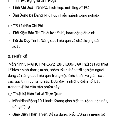
👉
Tính Mở Rộng và Linh Hoạt
Tính Mở Dựa Trên PC
: Tích hợp, mở rộng với PC.
Ứng Dụng Đa Dạng
: Phù hợp nhiều ngành công nghiệp.
👉
Tối Ưu Hóa Chi Phí
Tiết Kiệm Bảo Trì
: Thiết kế bền bỉ, hoạt động ổn định.
Tối Ưu Quy Trình
: Nâng cao hiệu quả và chất lượng sản
xuất.
3. THIẾT KẾ
Màn hình SIMATIC HMI 6AV2128-3KB06-0AX1 nổi bật với thiết
kế hiện đại và thông minh, nhằm tối ưu hóa trải nghiệm người
dùng và nâng cao hiệu quả trong việc điều khiển và giám sát
các quy trình công nghiệp. Dưới đây là những điểm nổi bật
trong thiết kế của sản phẩm này:
👉
Thiết Kế Hiện Đại và Trực Quan
Màn Hình Rộng 10.1 Inch
: Không gian hiển thị rộng, sắc nét,
sống động.
Giao Diện Thân Thiện
: Dễ sử dụng, biểu tượng và menu bố