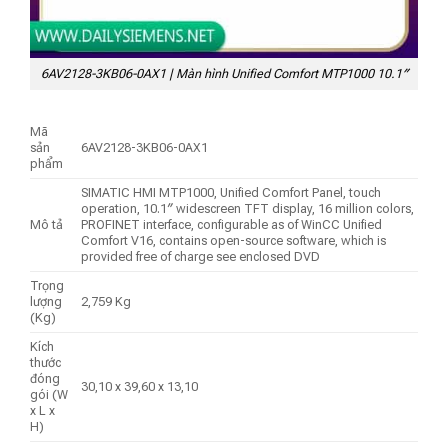
6AV2128-3KB06-0AX1 | Màn hình Unified Comfort MTP1000 10.1″
Mã
sản
6AV2128-3KB06-0AX1
phẩm
SIMATIC HMI MTP1000, Unified Comfort Panel, touch
operation, 10.1″ widescreen TFT display, 16 million colors,
Mô tả
PROFINET interface, configurable as of WinCC Unified
Comfort V16, contains open-source software, which is
provided free of charge see enclosed DVD
Trọng
lượng
2,759 Kg
(Kg)
Kích
thước
đóng
30,10 x 39,60 x 13,10
gói (W
x L x
H)