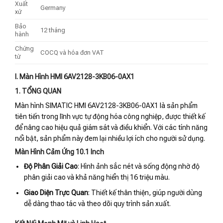
Xuất
Germany
xứ
Bảo
12 tháng
hành
Chứng
COCQ và hóa đơn VAT
từ
I. Màn Hình HMI 6AV2128-3KB06-0AX1
1. TỔNG QUAN
Màn hình SIMATIC HMI 6AV2128-3KB06-0AX1 là sản phẩm
tiên tiến trong lĩnh vực tự động hóa công nghiệp, được thiết kế
để nâng cao hiệu quả giám sát và điều khiển. Với các tính năng
nổi bật, sản phẩm này đem lại nhiều lợi ích cho người sử dụng.
Màn Hình Cảm Ứng 10.1 Inch
Độ Phân Giải Cao
: Hình ảnh sắc nét và sống động nhờ độ
phân giải cao và khả năng hiển thị 16 triệu màu.
Giao Diện Trực Quan
: Thiết kế thân thiện, giúp người dùng
dễ dàng thao tác và theo dõi quy trình sản xuất.