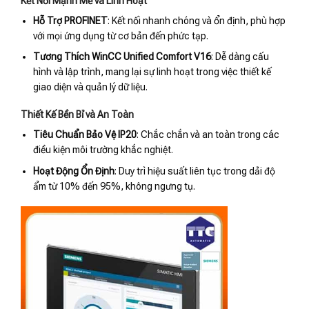
Kết Nối Mạnh Mẽ và Linh Hoạt
Hỗ Trợ PROFINET
: Kết nối nhanh chóng và ổn định, phù hợp
với mọi ứng dụng từ cơ bản đến phức tạp.
Tương Thích WinCC Unified Comfort V16
: Dễ dàng cấu
hình và lập trình, mang lại sự linh hoạt trong việc thiết kế
giao diện và quản lý dữ liệu.
Thiết Kế Bền Bỉ và An Toàn
Tiêu Chuẩn Bảo Vệ IP20
: Chắc chắn và an toàn trong các
điều kiện môi trường khắc nghiệt.
Hoạt Động Ổn Định
: Duy trì hiệu suất liên tục trong dải độ
ẩm từ 10% đến 95%, không ngưng tụ.