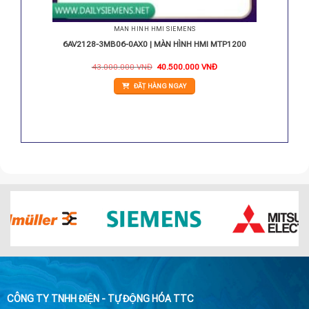
MÀN HÌNH HMI SIEMENS
KTP1200
6AV2128-3MB06-0AX0 | MÀN HÌNH HMI MTP1200
Giá
Giá
Giá
43.000.000
VNĐ
40.500.000
VNĐ
hiện
gốc
hiện
tại
là:
tại
ĐẶT HÀNG NGAY
.
là:
43.000.000 VNĐ.
là:
23.892.000 VNĐ.
40.500.000 VNĐ.
CÔNG TY TNHH ĐIỆN - TỰ ĐỘNG HÓA TTC