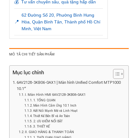
💰
Tư vấn chuyên sâu, quà tặng hấp dẫn
62 Đường Số 20, Phường Bình Hưng
📍
Hòa, Quận Bình Tân, Thành phố Hồ Chí
Minh, Việt Nam
MÔ TẢ CHI TIẾT SẢN PHẨM
Mục lục chính
6AV2128-3KB06-0AX1 | Màn hình Unified Comfort MTP1000
10.1″
I. Màn Hình HMI 6AV2128-3KB06-0AX1
1. TỔNG QUAN
Màn Hình Cảm Ứng 10.1 Inch
Kết Nối Mạnh Mẽ và Linh Hoạt
Thiết Kế Bền Bỉ và An Toàn
2. ƯU ĐIỂM NỔI BẬT
3. THIẾT KẾ
II. GIAO HÀNG & THANH TOÁN
1. THỜI GIAN GIAO HÀNG