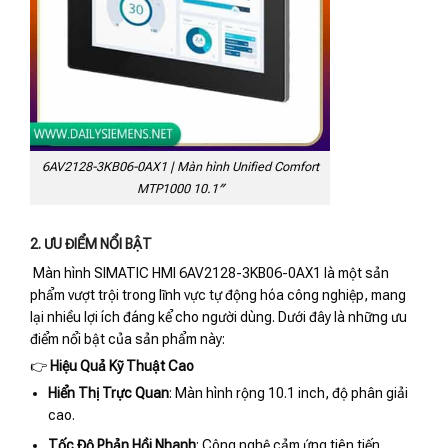
6AV2128-3KB06-0AX1 | Màn hình Unified Comfort
MTP1000 10.1″
2. ƯU ĐIỂM NỔI BẬT
Màn hình SIMATIC HMI 6AV2128-3KB06-0AX1 là một sản
phẩm vượt trội trong lĩnh vực tự động hóa công nghiệp, mang
lại nhiều lợi ích đáng kể cho người dùng. Dưới đây là những ưu
điểm nổi bật của sản phẩm này:
👉
Hiệu Quả Kỹ Thuật Cao
Hiển Thị Trực Quan
: Màn hình rộng 10.1 inch, độ phân giải
cao.
Tốc Độ Phản Hồi Nhanh
: Công nghệ cảm ứng tiên tiến,