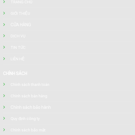
TRANG CHỦ
GIỚI THIỆU
CỬA HÀNG
DỊCH VỤ
TIN TỨC
LIÊN HỆ
CHÍNH SÁCH
Chính sách thanh toán
Chính sách bán hàng
Chính sách bảo hành
Quy định công ty
Chính sách bảo mật