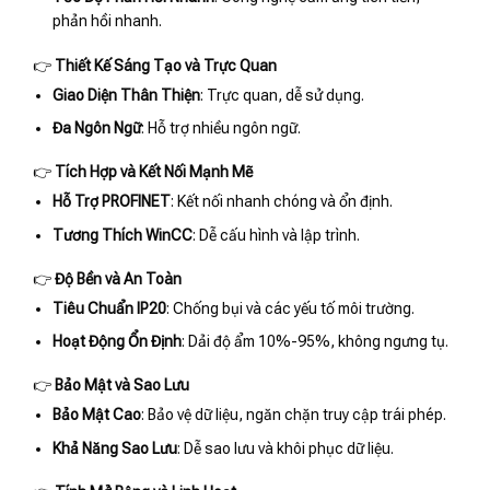
phản hồi nhanh.
👉
Thiết Kế Sáng Tạo và Trực Quan
Giao Diện Thân Thiện
: Trực quan, dễ sử dụng.
Đa Ngôn Ngữ
: Hỗ trợ nhiều ngôn ngữ.
👉
Tích Hợp và Kết Nối Mạnh Mẽ
Hỗ Trợ PROFINET
: Kết nối nhanh chóng và ổn định.
Tương Thích WinCC
: Dễ cấu hình và lập trình.
👉
Độ Bền và An Toàn
Tiêu Chuẩn IP20
: Chống bụi và các yếu tố môi trường.
Hoạt Động Ổn Định
: Dải độ ẩm 10%-95%, không ngưng tụ.
👉
Bảo Mật và Sao Lưu
Bảo Mật Cao
: Bảo vệ dữ liệu, ngăn chặn truy cập trái phép.
Khả Năng Sao Lưu
: Dễ sao lưu và khôi phục dữ liệu.