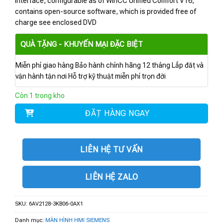
interface, configurable as of WinCC Unified Comfort V16,
contains open-source software, which is provided free of
charge see enclosed DVD
QUÀ TẶNG - KHUYẾN MẠI ĐẶC BIỆT
Miễn phí giao hàng Bảo hành chính hãng 12 tháng Lắp đặt và
vận hành tận nơi Hỗ trợ kỹ thuật miễn phí trọn đời
Còn 1 trong kho
ĐẶT HÀNG NGAY
LIÊN HỆ TƯ VẤN
LIÊN HỆ ZALO
SKU:
6AV2128-3KB06-0AX1
Danh mục:
MÀN HÌNH HMI SIEMENS